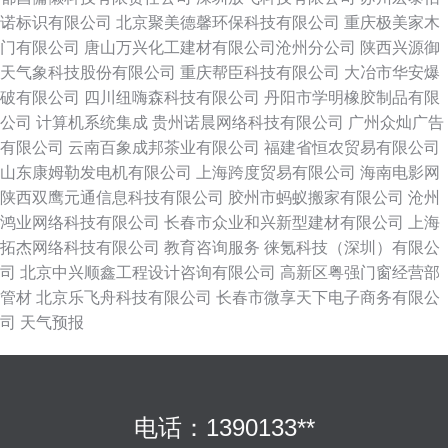
诺标识有限公司
北京聚美德馨环保科技有限公司
重庆极美家木
门有限公司
唐山万兴化工建材有限公司沧州分公司
陕西兴源御
天气象科技股份有限公司
重庆帮臣科技有限公司
大冶市华安爆
破有限公司
四川纽嗨森科技有限公司
丹阳市学明橡胶制品有限
公司
计算机系统集成
贵州诺晨网络科技有限公司
广州众灿广告
有限公司
云南百象成邦茶业有限公司
福建省恒农贸易有限公司
山东康姆勒发电机有限公司
上海跨度贸易有限公司
海南电影网
陕西双鹰元通信息科技有限公司
胶州市蚂蚁搬家有限公司
沧州
鸿业网络科技有限公司
长春市众业和兴新型建材有限公司
上海
拓杰网络科技有限公司
教育咨询服务
徕氪科技（深圳）有限公
司
北京中兴顺鑫工程设计咨询有限公司
高新区粤强门窗经营部
管材
北京乐飞舟科技有限公司
长春市微享天下电子商务有限公
司
天气预报
电话：1390133**