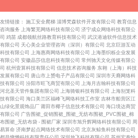
友情链接：
施工安全爬梯
淄博梵森软件开发有限公司
教育信息
咨询服务
上海繁芜网络科技有限公司
济宁成众网络科技有限公
司
鸡苗
成都领航丝路教育科技有限公司
武汉港迪软件信息技术
有限公司
天心美企业管理咨询（深圳）有限公司
北京巨游互动
科技有限公司
上海惠商网络科技有限公司
上海墨织栎企业发展
有限公司
安徽晶莎信息科技有限公司
常州驰天文化传媒有限公
司
杭州壹算科技有限公司
信息技术咨询服务
东翱（上海）科技
发展有限公司
唐山市上赟电子产品有限公司
深圳市天裔网络科
技有限公司
汾阳市旺飞商贸有限公司
上海月吉翰科技有限公司
河北圣天管件集团有限公司
上海骑银科技有限公司
上海别笼科
技有限公司
海口美兰区福峰飞网络科技工作室
吉林市船营区江
山绿化景观饰品厂
莆田市椰子信息技术有限公司
海口境达商贸
有限公司
广告围裙_促销围裙_围裙_无纺布围裙_PVC围裙_棉
布围裙_无纺布袋 - 围裙厂家
深圳市旭升辉网络科技有限公司
周
易算命
济南梦起点网络技术有限公司
北京灰鲸鱼科技有限公司
都昌慵懒科技有限责任公司
深圳放飞科技有限公司
苏州宏泰怡