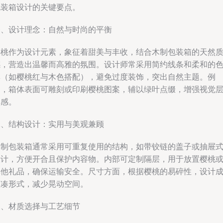
包装箱设计的关键要点。
一、设计理念：自然与时尚的平衡
樱桃作为设计元素，象征着甜美与丰收，结合木制包装箱的天然
感，营造出温馨而高雅的氛围。设计师常采用简约线条和柔和的
彩（如樱桃红与木色搭配），避免过度装饰，突出自然主题。例
如，箱体表面可雕刻或印刷樱桃图案，辅以绿叶点缀，增强视觉
次感。
二、结构设计：实用与美观兼顾
木制包装箱通常采用可重复使用的结构，如带铰链的盖子或抽屉
设计，方便开合且保护内容物。内部可定制隔层，用于放置樱桃
其他礼品，确保运输安全。尺寸方面，根据樱桃的易碎性，设计
紧凑形式，减少晃动空间。
三、材质选择与工艺细节