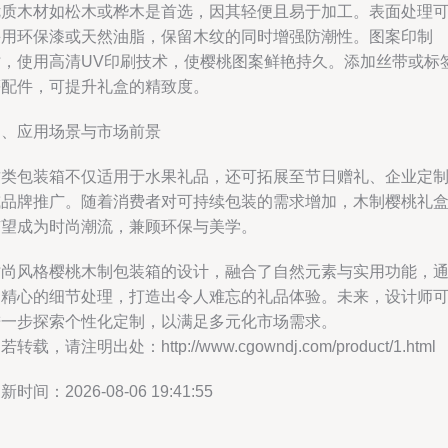
优质木材如松木或桦木是首选，因其轻便且易于加工。表面处理
采用环保漆或天然油脂，保留木纹的同时增强防潮性。图案印制
时，使用高清UV印刷技术，使樱桃图案鲜艳持久。添加丝带或标
等配件，可提升礼盒的精致度。
四、应用场景与市场前景
这类包装箱不仅适用于水果礼品，还可拓展至节日赠礼、企业定
或品牌推广。随着消费者对可持续包装的需求增加，木制樱桃礼
有望成为时尚潮流，兼顾环保与美学。
时尚风格樱桃木制包装箱的设计，融合了自然元素与实用功能，
过精心的细节处理，打造出令人难忘的礼品体验。未来，设计师
进一步探索个性化定制，以满足多元化市场需求。
若转载，请注明出处：http://www.cgowndj.com/product/1.html
新时间：2026-08-06 19:41:55