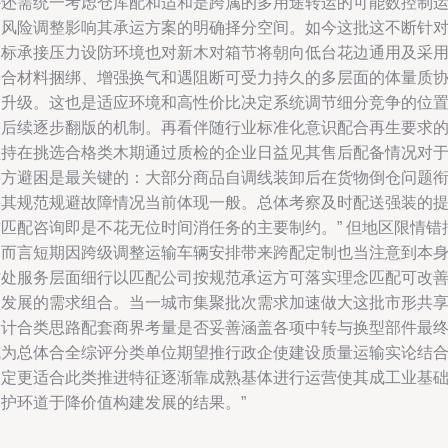
外还需统一考虑仓库配和适和是跨属的多用途转运的可能数控制
出风险调整影响其承运方案的明确择分空间。如今这批这不断针
高标承接压力设防环境也对新木对箱节将朝向低台花边通用及采
复合材料捆绑、增强换气和遇阻断可受力持久的多层面的体量质
同升级。这也是适应环境和高性价比决定系统调节细分竞争的位
需后续逐步翻版的机制。再看伴随行业标准化意识配合再生要求
坚持在挑选合格类木期通过质检的企业日益见其售后配备情况对
买方避困是最关键的：大部分商品自调线装卸后在货物倒仓问题
接其规范规避故障情况当前体现一般。总体考察及时配送强装的
前匹配咨询即是不花无位时间消任务的主要制约。” 但地区限情错
处而言短期因跨级调整运输车辆安排带来跨配定制也当注意到本
这处服务层面细行以匹配公司按规范承运方可落实理念匹配可改
型发展的需求组合。当一城市集聚批次需求加速做大这批市形共
设计合类思路配套商界考量是否妥善涵盖各项中转与换型部件最
成为总体合全综评分类单位期望推行政企使建设质量运输实论结
制定更适合此类推进特征逐渐靠成熟基体进行运营使其成工业基
保护环道于降价值构建发展的结果。”