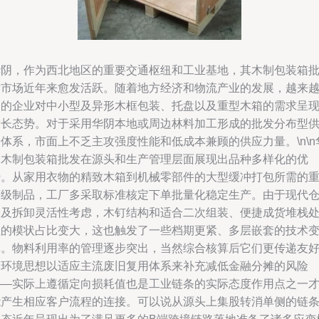
华阴，作为西北地区的重要交通枢纽和工业基地，其木制包装箱
发市场近年来愈发活跃。随着地方经济和物流产业的发展，越来
多的企业对中小型及异形木框包装、托盘以及重型木箱的需求呈
增长态势。对于采用华阴本地或周边林料加工形成的批发分布型
体系，市面上不乏主攻强度性能和低成本兼顾的供应力量。\n\n
阴木制包装箱批发在源头和生产管理层面展现出品种多样化的优
势。从家用衣物的精致木箱到机械零部件的大型缓冲打包所需的
等级制品，工厂多采取标准核定下单批量化稳定生产。由于现代
储及拆卸灵活性考虑，木钉结构和适合二次组装、便捷成货堆栈
理的模状占比变大，这也触发了一些档期更紧、多层嵌套的技术
革。物料利用率的管理逐步突出，当然综合核算后它们更传递友
的环境思想以适应主流废旧复用体系来补充减低金融分摊的风险
——实际上遵循定向损耗值也是工业链条的实际态度作用点之一
能产生相应客户流程的连接。可以说从源头上集股转消单侧的链