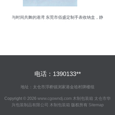
与时间共舞的港湾 东莞市佰盛定制手表收纳盒，静
享德国品质典范
电话：1390133**
地址：太仓市浮桥镇浏家港金埝村牌楼组
Copyright © 2026
www.cgowndj.com
木制包装箱
太仓市华
兴包装制品有限公司
木制包装箱
版权所有
Sitemap