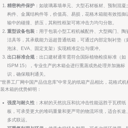
精密构件保护
：如玻璃幕墙单元、大型石材板材、预制混凝
构件、金属结构件等，价值高、易损，花格木箱能有效抵御
输中的碰撞、挤压，其刚性框架可将冲击力均匀分散。
重型设备包装
：用于包装小型工程机械配件、大型阀门、陶
洁具等，其承载能力远超普通纸箱，可通过内部定制衬垫（
泡沫、EVA、固定支架）实现精准定位与缓冲。
出口标准合规
：出口建材通常需符合国际植物检疫标准（如
ISPM 15），专业生产的木箱会进行熏蒸或热处理并加施标
识，确保顺利通关。
与“世界工厂网中国产品信息库”中常见的纸箱产品相比，花格式机
包装木箱的优势鲜明：
强度与耐久性
：木材的天然抗压和抗冲击性能远胜于瓦楞纸
板，可承受更大的堆码重量和更严苛的物流环境，适合长途
多式联运。