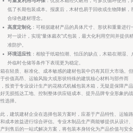
可重复利用与环保
：优质木箱经久耐用，可多次循环使用，
低了长期包装成本。报废后，木材也易于回收或生物降解，
合绿色建材理念。
高度定制化
：可根据建材产品的具体尺寸、形状和重量进行
对一设计，实现“量体裁衣”式包装，最大化利用空间并提供
准防护。
环境适应性
：相较于纸箱怕潮、怕压的缺点，木箱在潮湿、
外临时仓储等条件下表现更为稳定。
纸箱在轻质、标准化、成本敏感的建材包装中仍有其巨大市场。
对于价值高昂、运输风险大或形状特殊的建筑核心材料与部件而
言，投资于专业设计生产的花格式机械包装木箱，无疑是保障产
完好无损抵达工地、控制整体供应链成本、提升品牌专业形象的
略性选择。
因此，建筑建材企业在选择包装方案时，应基于产品特性、运输
径和成本效益进行综合评估。专业木制品生产商能够提供从设计
生产到售后的一站式解决方案，将包装本身转化为产品价值与安