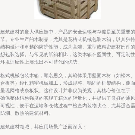
在建筑建材的庞大供应链中，产品的安全运输与存储是至关重要
环节。专业生产的木制品，尤其是花格式机械包装木箱，以其独
的结构设计和卓越的防护性能，成为高端、重型或精密建材部件
理想包装选择。与常见的纸箱相比，这类木箱在坚固性、可定制
和环境适应性上展现出不可替代的优势。
花格式机械包装木箱，顾名思义，其箱体采用坚固木材（如松木
胶合板等）经过精密机械加工，形成规整、稳固的框架结构，侧
常呈现网格或条板状。这种设计并非仅为美观，其核心价值在于
在确保整体结构强度的实现了箱体的轻量化，并提供了良好的通
与可视性，便于在运输和仓储过程中检查内装物状态，尤其适合
要防潮、散热的建筑材料。
在建筑建材领域，其应用场景广泛而深入：